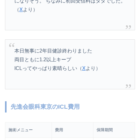
になりそう。 ちなみに初回受信料はタダでした。
（
X
より）
本日無事に2年目健診終わりました
両目ともに1.2以上キープ
ICLってやっぱり素晴らしい（
X
より）
先進会眼科東京のICL費用
施術メニュー
費用
保障期間