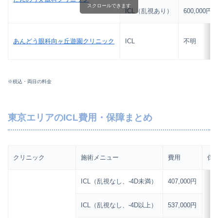
スクロールできます
ICL（乱視あり）
600,000円
あんどう眼科向ヶ丘遊園クリニック
ICL
不明
※税込・両目の料金
東京エリアのICL費用・保障まとめ
クリニック
施術メニュー
費用
保
ICL（乱視なし、-4D未満）
407,000円
ICL（乱視なし、-4D以上）
537,000円