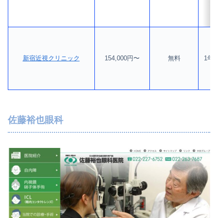
新宿近視クリニック
154,000円〜
無料
1年
佐藤裕也眼科