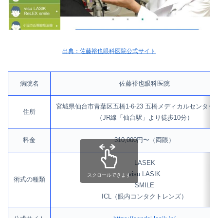
出典：佐藤裕也眼科医院公式サイト
病院名
佐藤裕也眼科医院
宮城県仙台市青葉区五橋1-6-23 五橋メディカルセンター
住所
（JR線「仙台駅」より徒歩10分）
料金
310,000円〜（両眼）
LASEK
visu LASIK
スクロールできます
術式の種類
SMILE
ICL（眼内コンタクトレンズ）