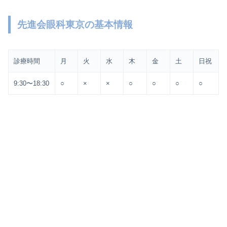
先進会眼科東京の基本情報
診療時間
月
火
水
木
金
土
日祝
9:30〜18:30
○
×
×
○
○
○
○