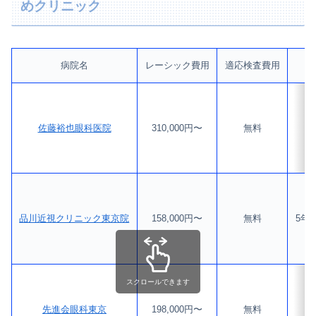
めクリニック
病院名
レーシック費用
適応検査費用
再
佐藤裕也眼科医院
310,000円〜
無料
品川近視クリニック東京院
158,000円〜
無料
5年
スクロールできます
先進会眼科東京
198,000円〜
無料