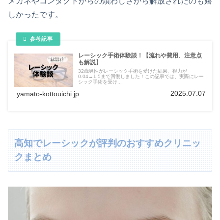
メガネやコンタクトからの煩わしさから解放されたのも嬉
しかったです。
レーシック手術体験談！【流れや費用、注意点
も解説】
32歳男性がレーシック手術を受けた結果、視力が
0.04→1.5まで回復しました！この記事では、実際にレー
シック手術を受け...
2025.07.07
yamato-kottouichi.jp
高知でレーシックが評判のおすすめクリニッ
クまとめ