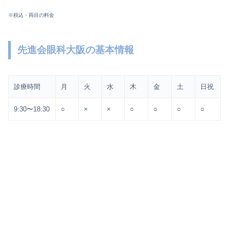
※税込・両目の料金
先進会眼科大阪の基本情報
診療時間
月
火
水
木
金
土
日祝
9:30〜18:30
○
×
×
○
○
○
○