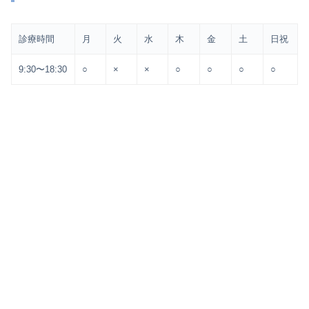
診療時間
月
火
水
木
金
土
日祝
9:30〜18:30
○
×
×
○
○
○
○