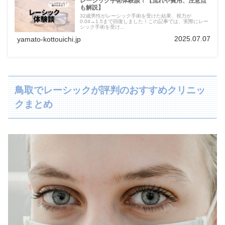
レーシック手術体験談！【流れや費用、注意点
も解説】
32歳男性がレーシック手術を受けた結果、視力が
0.04→1.5まで回復しました！この記事では、実際にレー
シック手術を受け...
2025.07.07
yamato-kottouichi.jp
鳥取でレーシックが評判のおすすめクリニッ
クまとめ