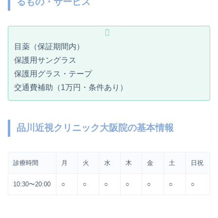
るもの・サービス
目薬（保証期間内）
保護用サングラス
保護用グラス・テープ
交通費補助（1万円・条件あり）
品川近視クリニック大阪院の基本情報
診療時間
月
火
水
木
金
土
日祝
10:30〜20:00
○
○
○
○
○
○
○